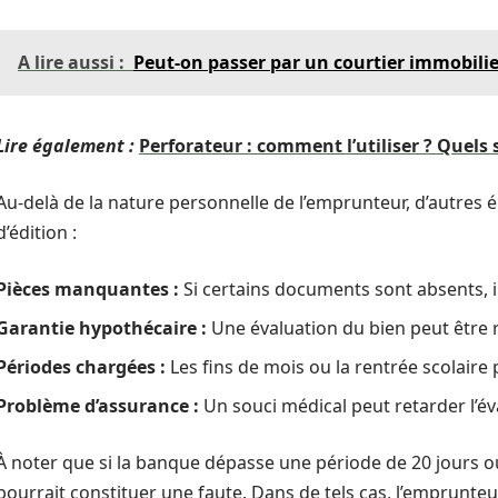
A lire aussi :
Peut-on passer par un courtier immobilier
Lire également :
Perforateur : comment l’utiliser ? Quels
Au-delà de la nature personnelle de l’emprunteur, d’autres 
d’édition :
Pièces manquantes :
Si certains documents sont absents, il
Garantie hypothécaire :
Une évaluation du bien peut être re
Périodes chargées :
Les fins de mois ou la rentrée scolaire 
Problème d’assurance :
Un souci médical peut retarder l’év
À noter que si la banque dépasse une période de 20 jours ouv
pourrait constituer une faute. Dans de tels cas, l’emprunte