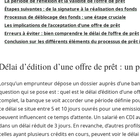
La période de réflexion et la validité de l’offre de prêt
Étapes suivantes : de la signature à la réalisation des fonds
Processus de déblocage des fonds : une étape cruciale
Les implications de l’acceptation d’une offre de prêt
Erreurs à éviter : bien comprendre le délai de l’offre de prêt
Conclusion sur les différents éléments du processus de prêt
Délai d’édition d’une offre de prêt : un 
Lorsqu’un emprunteur dépose un dossier auprès d’une banq
question qui se pose est : quel est le délai d’édition d’une of
complet, la banque se voit accorder une période définie pou
ce délai se situe entre 5 et 10 jours ouvrés pour une emissio
peuvent influencent ce temps d’attente. Un salarié en CDI a
dans un délai réduit de 3 jours. En revanche, d’autres pro
celles ayant plusieurs crédits en cours, peuvent voir le délai