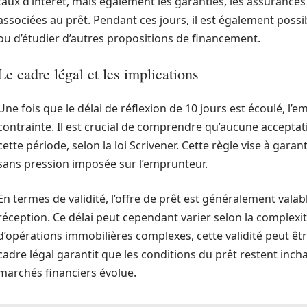
taux d’intérêt, mais également les garanties, les assurances
associées au prêt. Pendant ces jours, il est également possi
ou d’étudier d’autres propositions de financement.
Le cadre légal et les implications
Une fois que le délai de réflexion de 10 jours est écoulé, l’
contrainte. Il est crucial de comprendre qu’aucune acceptati
cette période, selon la loi Scrivener. Cette règle vise à garant
sans pression imposée sur l’emprunteur.
En termes de validité, l’offre de prêt est généralement val
réception. Ce délai peut cependant varier selon la complexit
d’opérations immobilières complexes, cette validité peut ê
cadre légal garantit que les conditions du prêt restent inch
marchés financiers évolue.