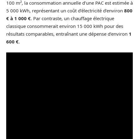
100 m², la consommation annuelle d’une PAC est estimée à
5 000 kWh, représentant un coût d’électricité d’environ
800
€ à 1 000 €
. Par contraste, un chauffage électrique
classique consommerait environ 15 000 kWh pour des
résultats comparables, entraînant une dépense d’environ
1
600 €
.