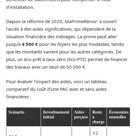
d’installation.
Depuis la réforme de 2020, MaPrimeRénov’ a ouvert
l’accès à des aides significatives, qui dépendent de la
situation financière des ménages. La prime peut aller
jusqu’à
4 500 €
pour les foyers les plus modestes, tandis
que les montants varient pour les autres catégories. De
plus, un éco-prêt à taux zéro (éco-PTZ) permet de financer
des travaux avec un seuil de 50 000 €.
Pour évaluer l’impact des aides, voici un tableau
comparatif du coût d’une PAC avec et sans aides
financières :
Scénario
Investissement
Aides
Reste
Économies
T
initial
perçues
à
annuelles
d
charge
12