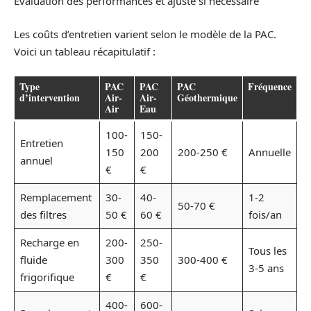
Évaluation des performances et ajuste si nécessaire
Les coûts d’entretien varient selon le modèle de la PAC.
Voici un tableau récapitulatif :
Type
PAC
PAC
PAC
Fréquence
d’intervention
Air-
Air-
Géothermique
Air
Eau
100-
150-
Entretien
150
200
200-250 €
Annuelle
annuel
€
€
Remplacement
30-
40-
1-2
50-70 €
des filtres
50 €
60 €
fois/an
Recharge en
200-
250-
Tous les
fluide
300
350
300-400 €
3-5 ans
frigorifique
€
€
400-
600-