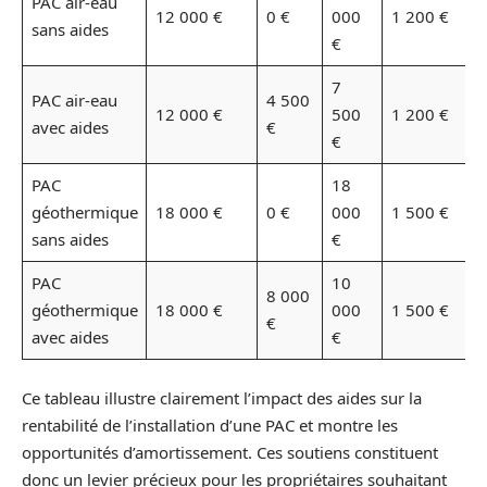
PAC air-eau
12 000 €
0 €
000
1 200 €
1
sans aides
€
7
PAC air-eau
4 500
12 000 €
500
1 200 €
6
avec aides
€
€
PAC
18
géothermique
18 000 €
0 €
000
1 500 €
1
sans aides
€
PAC
10
8 000
géothermique
18 000 €
000
1 500 €
6
€
avec aides
€
Ce tableau illustre clairement l’impact des aides sur la
rentabilité de l’installation d’une PAC et montre les
opportunités d’amortissement. Ces soutiens constituent
donc un levier précieux pour les propriétaires souhaitant