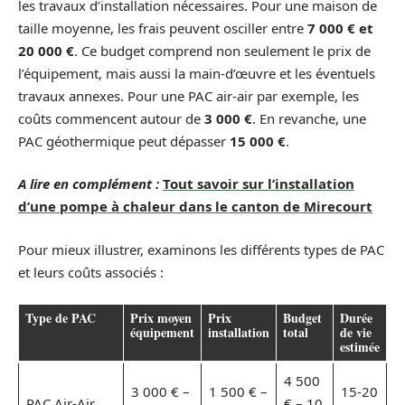
les travaux d’installation nécessaires. Pour une maison de
taille moyenne, les frais peuvent osciller entre
7 000 € et
20 000 €
. Ce budget comprend non seulement le prix de
l’équipement, mais aussi la main-d’œuvre et les éventuels
travaux annexes. Pour une PAC air-air par exemple, les
coûts commencent autour de
3 000 €
. En revanche, une
PAC géothermique peut dépasser
15 000 €
.
A lire en complément :
Tout savoir sur l’installation
d’une pompe à chaleur dans le canton de Mirecourt
Pour mieux illustrer, examinons les différents types de PAC
et leurs coûts associés :
Type de PAC
Prix moyen
Prix
Budget
Durée
équipement
installation
total
de vie
estimée
4 500
3 000 € –
1 500 € –
15-20
PAC Air-Air
€ – 10