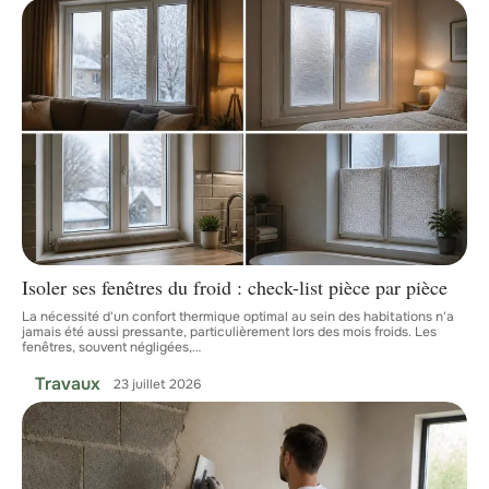
Isoler ses fenêtres du froid : check-list pièce par pièce
La nécessité d'un confort thermique optimal au sein des habitations n'a
jamais été aussi pressante, particulièrement lors des mois froids. Les
fenêtres, souvent négligées,
…
Travaux
23 juillet 2026