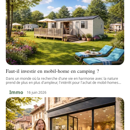
Faut-il investir en mobil-home en camping ?
Dans un monde où la recherche d'une vie en harmonie avec la nature
prend de plus en plus d'ampleur, l'intérêt pour l'achat de mobil-homes
…
Immo
16 juin 2026