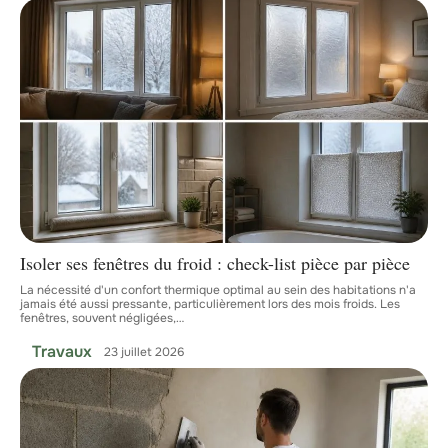
Isoler ses fenêtres du froid : check-list pièce par pièce
La nécessité d'un confort thermique optimal au sein des habitations n'a
jamais été aussi pressante, particulièrement lors des mois froids. Les
fenêtres, souvent négligées,
…
Travaux
23 juillet 2026