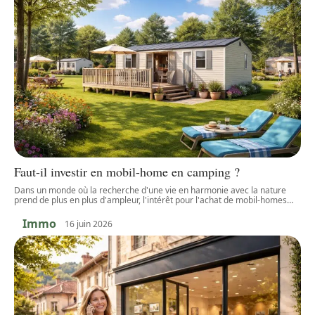
Faut-il investir en mobil-home en camping ?
Dans un monde où la recherche d'une vie en harmonie avec la nature
prend de plus en plus d'ampleur, l'intérêt pour l'achat de mobil-homes
…
Immo
16 juin 2026