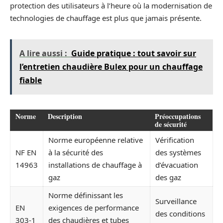
protection des utilisateurs à l’heure où la modernisation de
technologies de chauffage est plus que jamais présente.
A lire aussi :
Guide pratique : tout savoir sur
l’entretien chaudière Bulex pour un chauffage
fiable
Norme
Description
Préoccupations
de sécurité
Norme européenne relative
Vérification
NF EN
à la sécurité des
des systèmes
14963
installations de chauffage à
d’évacuation
gaz
des gaz
Norme définissant les
Surveillance
EN
exigences de performance
des conditions
303-1
des chaudières et tubes