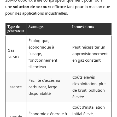
SDMO 6000HX a été conçu spécifiquement pour fournir
une
solution de secours
efficace tant pour la maison que
pour des applications industrielles.
Type de
Avantages
Inconvénients
générateur
Écologique,
économique à
Peut nécessiter un
Gaz
l’usage,
approvisionnement
SDMO
fonctionnement
en gaz constant
silencieux
Coûts élevés
Facilité d’accès au
d’exploitation, plus
Essence
carburant, large
de bruit, pollution
disponibilité
élevée
Coût d’installation
Économie d’énergie à
initial élevé,
Hybride