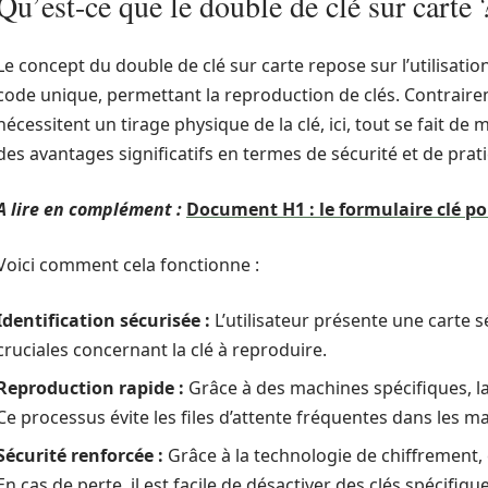
Qu’est-ce que le double de clé sur carte 
Le concept du double de clé sur carte repose sur l’utilisati
code unique, permettant la reproduction de clés. Contrair
nécessitent un tirage physique de la clé, ici, tout se fait de
des avantages significatifs en termes de sécurité et de prati
A lire en complément :
Document H1 : le formulaire clé po
Voici comment cela fonctionne :
Identification sécurisée :
L’utilisateur présente une carte 
cruciales concernant la clé à reproduire.
Reproduction rapide :
Grâce à des machines spécifiques, la
Ce processus évite les files d’attente fréquentes dans les m
Sécurité renforcée :
Grâce à la technologie de chiffrement,
En cas de perte, il est facile de désactiver des clés spécifiq