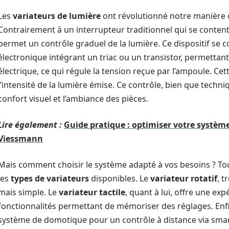
Les
variateurs de lumière
ont révolutionné notre manière d
Contrairement à un interrupteur traditionnel qui se content
permet un contrôle graduel de la lumière. Ce dispositif se 
électronique intégrant un triac ou un transistor, permetta
électrique, ce qui régule la tension reçue par l’ampoule. Ce
l’intensité de la lumière émise. Ce contrôle, bien que techniq
confort visuel et l’ambiance des pièces.
Lire également :
Guide pratique : optimiser votre système
Viessmann
Mais comment choisir le système adapté à vos besoins ? Tou
les
types de variateurs
disponibles. Le
variateur rotatif
, 
mais simple. Le
variateur tactile
, quant à lui, offre une 
fonctionnalités permettant de mémoriser des réglages. Enfi
système de domotique pour un contrôle à distance via smar