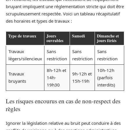
bruyant impliquent une réglementation stricte qui doit être
scrupuleusement respectée. Voici un tableau récapitulatif
des horaires et types de travaux :
Type de travaux
Jours
Samedi
Dimanche et
ouvrables
jours fériés
Travaux
Sans
Sans
Sans
légers/silencieux
restriction
restriction
restriction
8h-12h et
10h-12h
Travaux
9h-12h et
14h-
(parfois
bruyants
15h-19h
19h30
interdits)
Les risques encourus en cas de non-respect des
règles
Ignorer la législation relative au bruit peut conduire à des