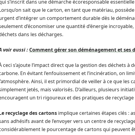
qui s’inscrit dans une démarche écoresponsable essentiell
Lorsqu’on sait que le carton, en tant que matériau, possède u
urgent d’intégrer un comportement durable dès le déména
seulement d’économiser une quantité d’énergie incroyable, m
déchets dans les décharges.
A voir aussi :
Comment gérer son déménagement et ses dr
À ceci s’ajoute l’impact direct que la gestion des déchets à
carbone. En évitant l’enfouissement et l’incinération, on limi
l’atmosphère. Ainsi, il est primordial de veiller à ce que l
simplement jetés, mais valorisés. D’ailleurs, plusieurs initiati
encouragent un tri rigoureux et des pratiques de recyclage 
Le recyclage des cartons
implique certaines étapes clés : as
sans adhésifs avant de l’envoyer vers un centre de recyclag
considérablement le pourcentage de cartons qui peuvent être