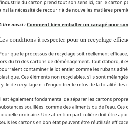
l’industrie du carton prend tout son sens ici, car le carton p
ainsi la nécessité de recourir à de nouvelles matières premi
A lire aussi :
Comment bien emballer un canapé pour so
Les conditions à respecter pour un recyclage effica
Pour que le processus de recyclage soit réellement efficace,
lors du tri des cartons de déménagement. Tout d’abord, il es
pourraient contaminer le lot entier, comme les rubans adhé
plastique. Ces éléments non recyclables, s’ils sont mélangé
cycle de recyclage et d’engendrer le refus de la totalité des
Il est également fondamental de séparer les cartons propre
substances souillées, comme des aliments ou de l’eau. Ces 
poubelle ordinaire. Une attention particulière doit être appor
seuls les cartons en bon état peuvent être réutilisés efficac