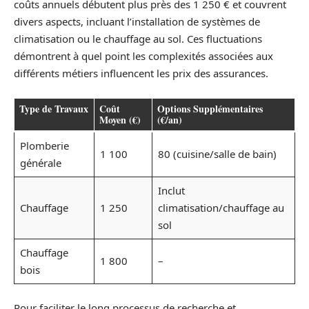
coûts annuels débutent plus près des 1 250 € et couvrent
divers aspects, incluant l’installation de systèmes de
climatisation ou le chauffage au sol. Ces fluctuations
démontrent à quel point les complexités associées aux
différents métiers influencent les prix des assurances.
Type de Travaux
Coût
Options Supplémentaires
Moyen (€)
(€/an)
Plomberie
1 100
80 (cuisine/salle de bain)
générale
Inclut
Chauffage
1 250
climatisation/chauffage au
sol
Chauffage
1 800
–
bois
Pour faciliter le long processus de recherche et