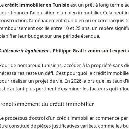
Le
crédit immobilier en Tunisie
est un prêt à long terme a
pour financer l’acquisition d’un bien immobilier. Cela peut in
construction, l’aménagement d’un bien ou encore l’acquisiti
remboursement oscille entre 10 et 25 ans, un repère signif
planifier leur budget sur une période étendue.
A découvrir également :
Philippe Grall : zoom sur l'exper
Pour de nombreux Tunisiens, accéder à la propriété sans dis
nécessaires reste un défi. C’est pourquoi le crédit immobi
pour réaliser un projet de vie. En 2026, alors que les taux d’i
est d’autant plus pertinent d’examiner les facteurs qui influ
Fonctionnement du crédit immobilier
Le processus d’octroi d’un crédit immobilier commence par la
être constitué de pièces justificatives variées, comme les bul