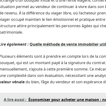
échange d’un bouquet initial et d’une rente viagère, conserv
situation permet au vendeur de continuer à vivre dans son
de revenu. À la différence du viager libre, où l’acheteur p
viager occupé maintien le lien émotionnel et pratique entre 
structure attire principalement les personnes âgées qui che
patrimoniale.
Lire également :
Quelle méthode de vente immobilier utili
Plusieurs éléments sont à prendre en compte lors de la co
bouquet, qui est un montant payé à la signature du contrat. 
mensuellement, s’ajoute à cette première somme. Ce mécan
une complexité dans son évaluation, nécessitant une analy
valeur vénale
du bien, l’âge du vendeur et son espérance de
A lire aussi :
Économiser pour acheter une maison : no